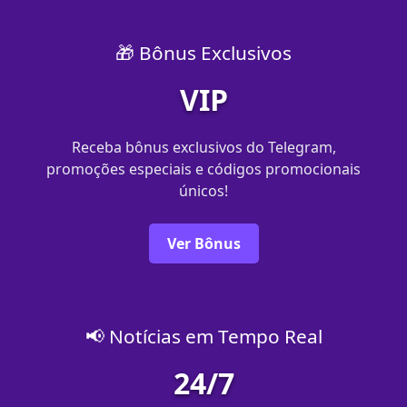
🎁 Bônus Exclusivos
VIP
Receba bônus exclusivos do Telegram,
promoções especiais e códigos promocionais
únicos!
Ver Bônus
📢 Notícias em Tempo Real
24/7