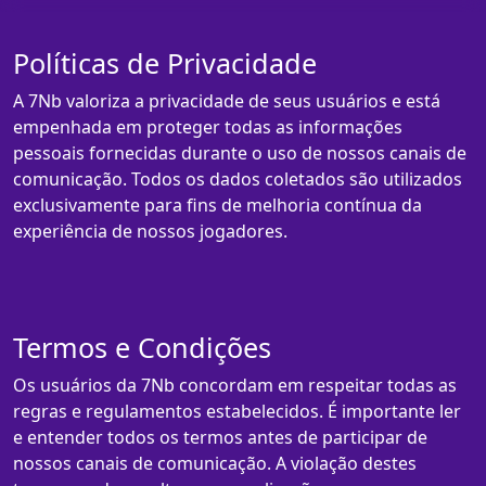
Políticas de Privacidade
A 7Nb valoriza a privacidade de seus usuários e está
empenhada em proteger todas as informações
pessoais fornecidas durante o uso de nossos canais de
comunicação. Todos os dados coletados são utilizados
exclusivamente para fins de melhoria contínua da
experiência de nossos jogadores.
Termos e Condições
Os usuários da 7Nb concordam em respeitar todas as
regras e regulamentos estabelecidos. É importante ler
e entender todos os termos antes de participar de
nossos canais de comunicação. A violação destes