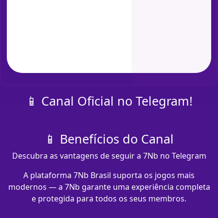
📱 Canal Oficial no Telegram!
📱 Benefícios do Canal
Descubra as vantagens de seguir a 7Nb no Telegram
A plataforma 7Nb Brasil suporta os jogos mais
modernos — a 7Nb garante uma experiência completa
e protegida para todos os seus membros.