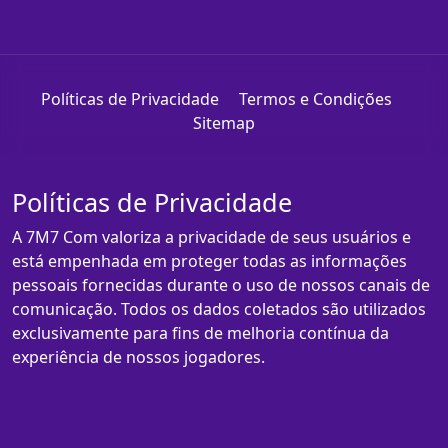
Políticas de Privacidade
Termos e Condições
Sitemap
Políticas de Privacidade
A 7M7 Com valoriza a privacidade de seus usuários e
está empenhada em proteger todas as informações
pessoais fornecidas durante o uso de nossos canais de
comunicação. Todos os dados coletados são utilizados
exclusivamente para fins de melhoria contínua da
experiência de nossos jogadores.