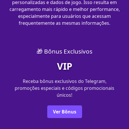
personalizadas e dados de jogo. Isso resulta em
carregamento mais rápido e melhor performance,
especialmente para usuários que acessam
frequentemente as mesmas informações.
🎁 Bônus Exclusivos
VIP
Receba bônus exclusivos do Telegram,
promoções especiais e códigos promocionais
únicos!
Ver Bônus