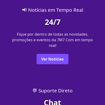
📢 Notícias em Tempo Real
24/7
Fique por dentro de todas as novidades,
promoções e eventos da 7M7 Com em tempo
real!
Ver Notícias
💬 Suporte Direto
Chat