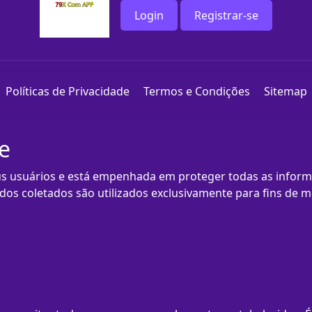
Login
Registrar-se
Políticas de Privacidade
Termos e Condições
Sitemap
de
eus usuários e está empenhada em proteger todas as inform
os coletados são utilizados exclusivamente para fins de m