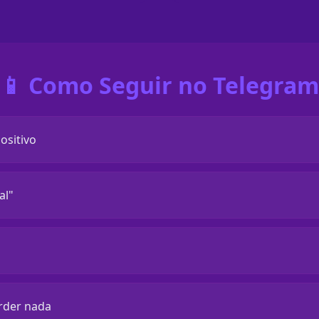
📱 Como Seguir no Telegram
ositivo
al"
erder nada