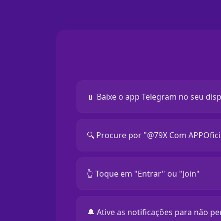
📱 Baixe o app Telegram no seu disp
🔍 Procure por "@79X Com APPOfici
👆 Toque em "Entrar" ou "Join"
🔔 Ative as notificações para não p