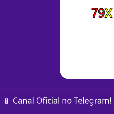
📱 Canal Oficial no Telegram!