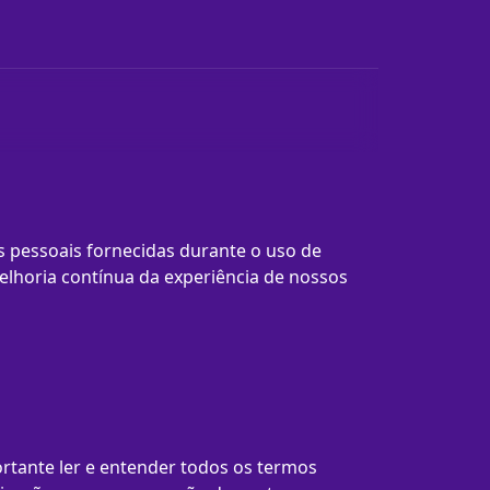
s pessoais fornecidas durante o uso de
elhoria contínua da experiência de nossos
rtante ler e entender todos os termos