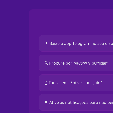
📱 Baixe o app Telegram no seu disp
🔍 Procure por "@79W VipOficial"
👆 Toque em "Entrar" ou "Join"
🔔 Ative as notificações para não p