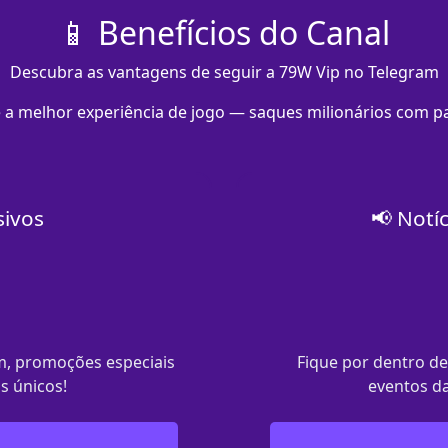
📱 Benefícios do Canal
Descubra as vantagens de seguir a 79W Vip no Telegram
 a melhor experiência de jogo — saques milionários com 
sivos
📢 Notí
m, promoções especiais
Fique por dentro d
s únicos!
eventos d