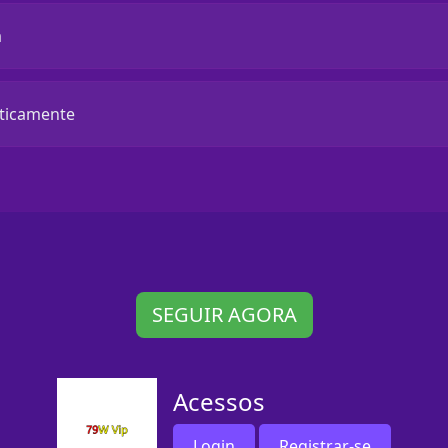
a
aticamente
SEGUIR AGORA
Acessos
Login
Registrar-se