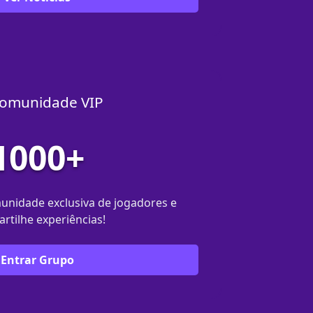
Comunidade VIP
1000+
unidade exclusiva de jogadores e
rtilhe experiências!
Entrar Grupo