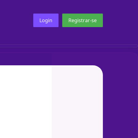
Login
Registrar-se