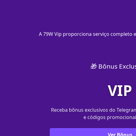
A 79W Vip proporciona serviço completo e
🎁 Bônus Exclu
VIP
Receba bônus exclusivos do Telegra
e códigos promocionai
Ver Bônus