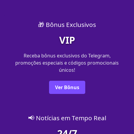
🎁 Bônus Exclusivos
VIP
Receba bônus exclusivos do Telegram,
promoções especiais e códigos promocionais
únicos!
Ver Bônus
📢 Notícias em Tempo Real
24/7