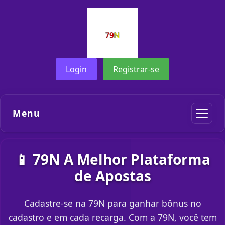
Login
Registrar-se
Menu
📱 79N A Melhor Plataforma
de Apostas
Cadastre-se na 79N para ganhar bônus no
cadastro e em cada recarga. Com a 79N, você tem