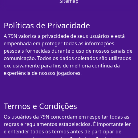
Sitemap
Políticas de Privacidade
A 79N valoriza a privacidade de seus usuários e está
empenhada em proteger todas as informações
pessoais fornecidas durante o uso de nossos canais de
comunicação. Todos os dados coletados são utilizados
exclusivamente para fins de melhoria contínua da
experiência de nossos jogadores.
Termos e Condições
Os usuários da 79N concordam em respeitar todas as
regras e regulamentos estabelecidos. É importante ler
e entender todos os termos antes de participar de