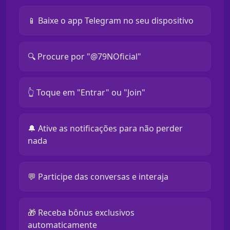
📱 Baixe o app Telegram no seu dispositivo
🔍 Procure por "@79NOficial"
👆 Toque em "Entrar" ou "Join"
🔔 Ative as notificações para não perder
nada
💬 Participe das conversas e interaja
🎁 Receba bônus exclusivos
automaticamente