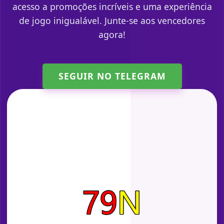
acesso a promoções incríveis e uma experiência
de jogo inigualável. Junte-se aos vencedores
agora!
SEGUIR NO TELEGRAM