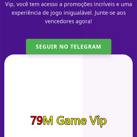
Vip, você tem acesso a promoções incríveis e uma
experiência de jogo inigualável. Junte-se aos
vencedores agora!
SEGUIR NO TELEGRAM