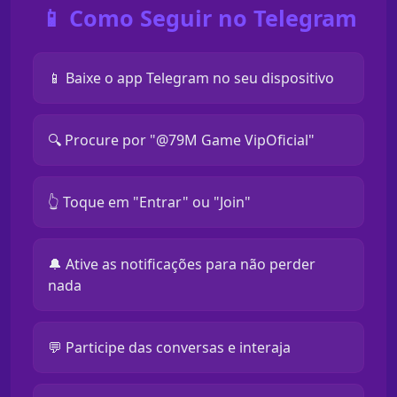
📱 Como Seguir no Telegram
📱 Baixe o app Telegram no seu dispositivo
🔍 Procure por "@79M Game VipOficial"
👆 Toque em "Entrar" ou "Join"
🔔 Ative as notificações para não perder
nada
💬 Participe das conversas e interaja