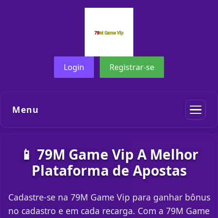
Login
Registrar-se
Menu
📱 79M Game Vip A Melhor
Plataforma de Apostas
Cadastre-se na 79M Game Vip para ganhar bônus
no cadastro e em cada recarga. Com a 79M Game