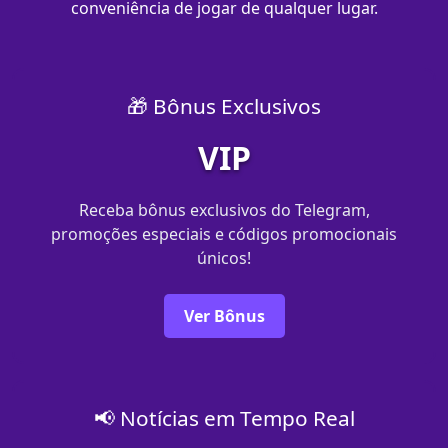
conveniência de jogar de qualquer lugar.
🎁 Bônus Exclusivos
VIP
Receba bônus exclusivos do Telegram,
promoções especiais e códigos promocionais
únicos!
Ver Bônus
📢 Notícias em Tempo Real