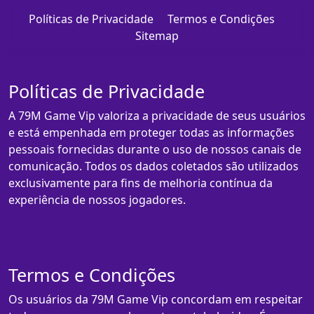
Políticas de Privacidade
Termos e Condições
Sitemap
Políticas de Privacidade
A 79M Game Vip valoriza a privacidade de seus usuários
e está empenhada em proteger todas as informações
pessoais fornecidas durante o uso de nossos canais de
comunicação. Todos os dados coletados são utilizados
exclusivamente para fins de melhoria contínua da
experiência de nossos jogadores.
Termos e Condições
Os usuários da 79M Game Vip concordam em respeitar