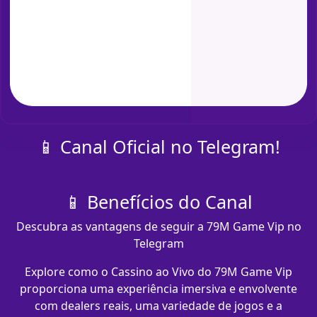
📱 Canal Oficial no Telegram!
📱 Benefícios do Canal
Descubra as vantagens de seguir a 79M Game Vip no
Telegram
Explore como o Cassino ao Vivo do 79M Game Vip
proporciona uma experiência imersiva e envolvente
com dealers reais, uma variedade de jogos e a