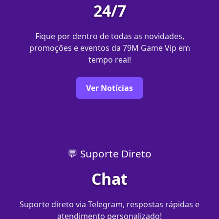
24/7
Fique por dentro de todas as novidades,
promoções e eventos da 79M Game Vip em
tempo real!
Ver Notícias
💬 Suporte Direto
Chat
Suporte direto via Telegram, respostas rápidas e
atendimento personalizado!