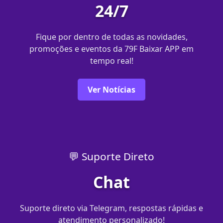
24/7
Fique por dentro de todas as novidades,
promoções e eventos da 79F Baixar APP em
tempo real!
Ver Notícias
💬 Suporte Direto
Chat
Suporte direto via Telegram, respostas rápidas e
atendimento personalizado!