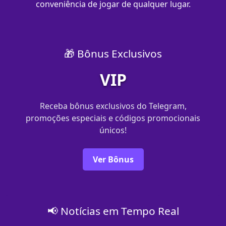
conveniência de jogar de qualquer lugar.
🎁 Bônus Exclusivos
VIP
Receba bônus exclusivos do Telegram,
promoções especiais e códigos promocionais
únicos!
Ver Bônus
📢 Notícias em Tempo Real