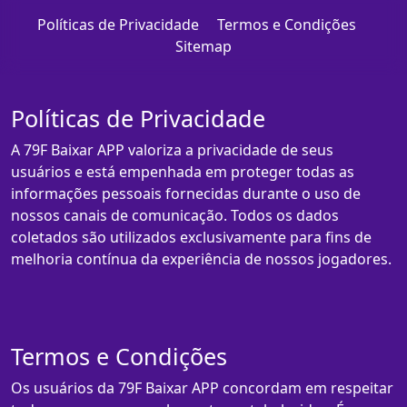
Políticas de Privacidade
Termos e Condições
Sitemap
Políticas de Privacidade
A 79F Baixar APP valoriza a privacidade de seus
usuários e está empenhada em proteger todas as
informações pessoais fornecidas durante o uso de
nossos canais de comunicação. Todos os dados
coletados são utilizados exclusivamente para fins de
melhoria contínua da experiência de nossos jogadores.
Termos e Condições
Os usuários da 79F Baixar APP concordam em respeitar