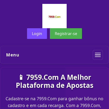
Login
Registrar-se
Menu
📱 7959.Com A Melhor
Plataforma de Apostas
Cadastre-se na 7959.Com para ganhar bônus no
cadastro e em cada recarga. Com a 7959.Com,