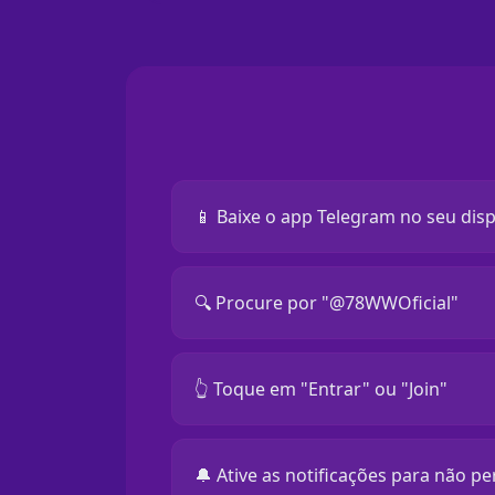
📱 Baixe o app Telegram no seu disp
🔍 Procure por "@78WWOficial"
👆 Toque em "Entrar" ou "Join"
🔔 Ative as notificações para não p