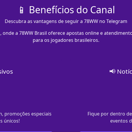
📱 Benefícios do Canal
Descubra as vantagens de seguir a 78WW no Telegram
o, onde a 78WW Brasil oferece apostas online e atendimento
para os jogadores brasileiros.
sivos
📢 Notí
m, promoções especiais
Fique por dentro d
s únicos!
eventos 