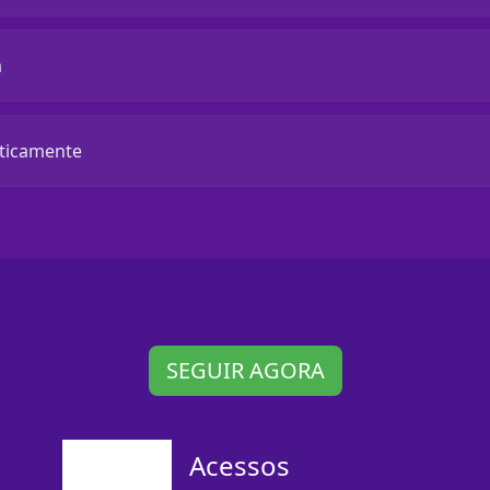
a
aticamente
SEGUIR AGORA
Acessos