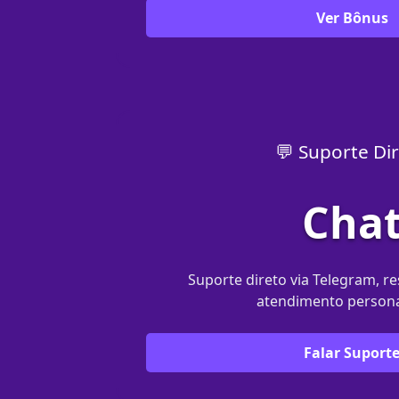
Ver Bônus
💬 Suporte Di
Cha
Suporte direto via Telegram, r
atendimento persona
Falar Suport