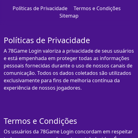
Políticas de Privacidade
Termos e Condições
Sitemap
Políticas de Privacidade
A 78Game Login valoriza a privacidade de seus usuários
e está empenhada em proteger todas as informações
pessoais fornecidas durante o uso de nossos canais de
comunicação. Todos os dados coletados são utilizados
exclusivamente para fins de melhoria contínua da
experiência de nossos jogadores.
Termos e Condições
Os usuários da 78Game Login concordam em respeitar