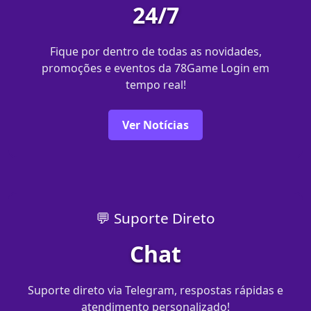
24/7
Fique por dentro de todas as novidades,
promoções e eventos da 78Game Login em
tempo real!
Ver Notícias
💬 Suporte Direto
Chat
Suporte direto via Telegram, respostas rápidas e
atendimento personalizado!