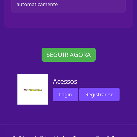
automaticamente
SEGUIR AGORA
Acessos
Login
Registrar-se