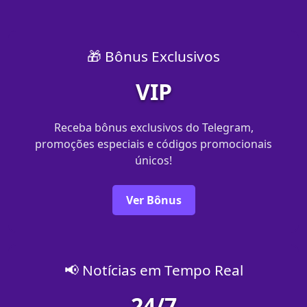
🎁 Bônus Exclusivos
VIP
Receba bônus exclusivos do Telegram,
promoções especiais e códigos promocionais
únicos!
Ver Bônus
📢 Notícias em Tempo Real
24/7