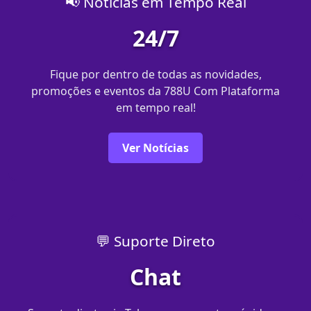
📢 Notícias em Tempo Real
24/7
Fique por dentro de todas as novidades,
promoções e eventos da 788U Com Plataforma
em tempo real!
Ver Notícias
💬 Suporte Direto
Chat