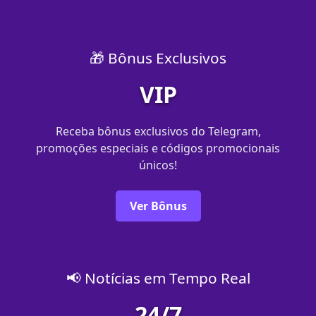
🎁 Bônus Exclusivos
VIP
Receba bônus exclusivos do Telegram,
promoções especiais e códigos promocionais
únicos!
Ver Bônus
📢 Notícias em Tempo Real
24/7