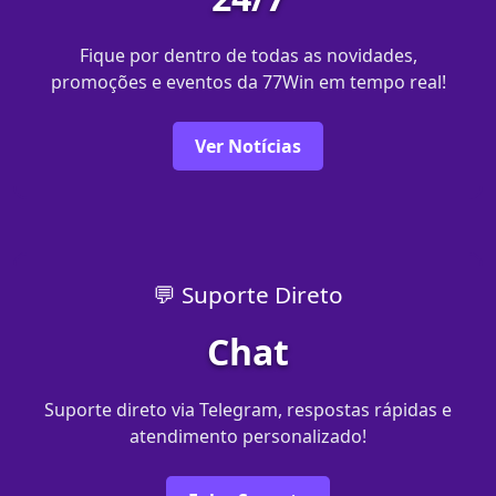
Fique por dentro de todas as novidades,
promoções e eventos da 77Win em tempo real!
Ver Notícias
💬 Suporte Direto
Chat
Suporte direto via Telegram, respostas rápidas e
atendimento personalizado!