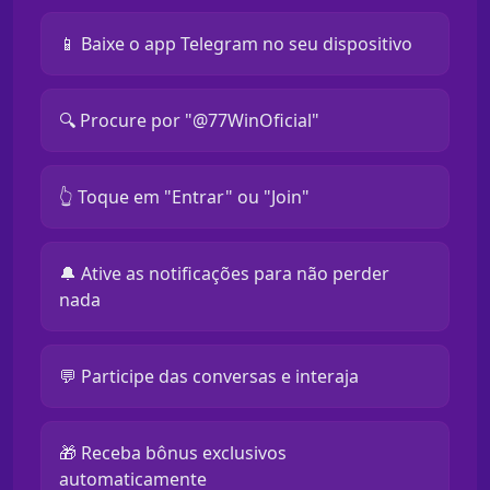
📱 Baixe o app Telegram no seu dispositivo
🔍 Procure por "@77WinOficial"
👆 Toque em "Entrar" ou "Join"
🔔 Ative as notificações para não perder
nada
💬 Participe das conversas e interaja
🎁 Receba bônus exclusivos
automaticamente