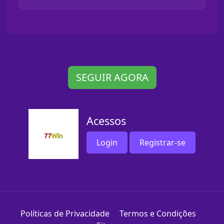
SEGUIR AGORA
Acessos
Login
Registrar-se
Políticas de Privacidade
Termos e Condições