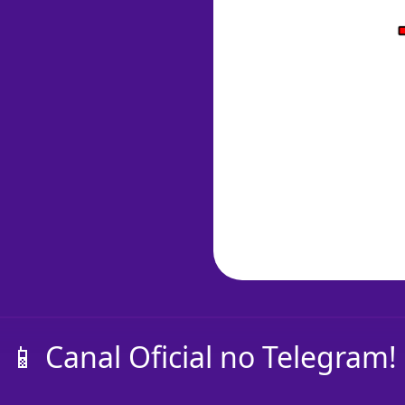
📱 Canal Oficial no Telegram!