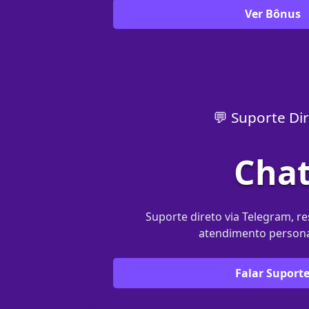
Ver Bônus
💬 Suporte Di
Cha
Suporte direto via Telegram, r
atendimento persona
Falar Suport