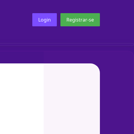
Login
Registrar-se