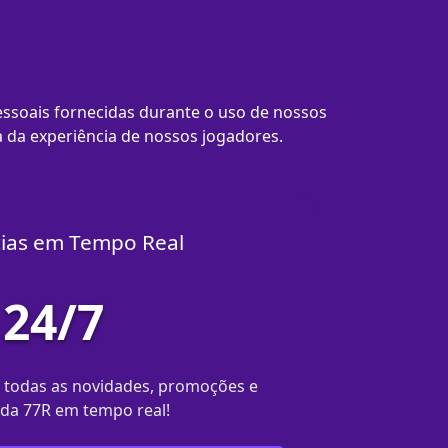
essoais fornecidas durante o uso de nossos
a da experiência de nossos jogadores.
cias em Tempo Real
24/7
e todas as novidades, promoções e
 da 77R em tempo real!