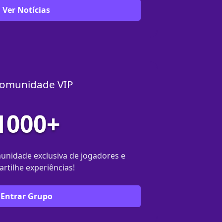
Ver Notícias
Comunidade VIP
1000+
unidade exclusiva de jogadores e
rtilhe experiências!
Entrar Grupo