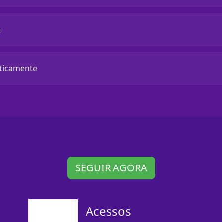
a
aticamente
SEGUIR AGORA
Acessos