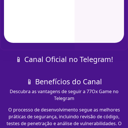
📱 Canal Oficial no Telegram!
📱 Benefícios do Canal
Descubra as vantagens de seguir a 77Ox Game no
Telegram
O processo de desenvolvimento segue as melhores
práticas de segurança, incluindo revisão de código,
testes de penetração e análise de vulnerabilidades. O