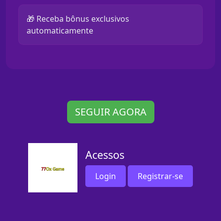
🎁 Receba bônus exclusivos
automaticamente
SEGUIR AGORA
Acessos
Login
Registrar-se