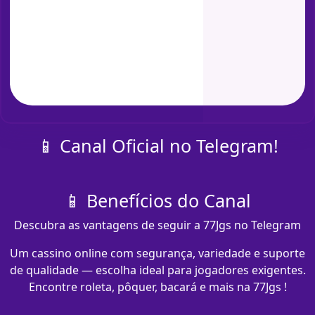
📱 Canal Oficial no Telegram!
📱 Benefícios do Canal
Descubra as vantagens de seguir a 77Jgs no Telegram
Um cassino online com segurança, variedade e suporte
de qualidade — escolha ideal para jogadores exigentes.
Encontre roleta, pôquer, bacará e mais na 77Jgs !