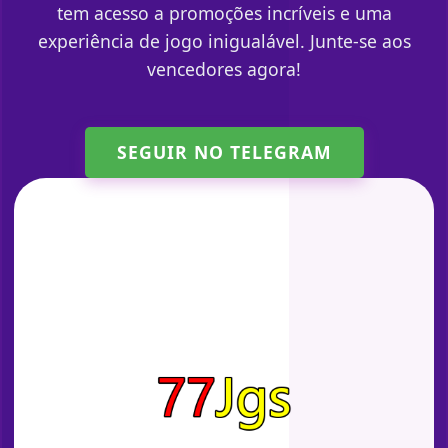
tem acesso a promoções incríveis e uma
experiência de jogo inigualável. Junte-se aos
vencedores agora!
SEGUIR NO TELEGRAM