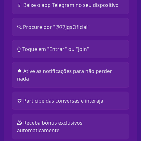
📱 Baixe o app Telegram no seu dispositivo
🔍 Procure por "@77JgsOficial"
👆 Toque em "Entrar" ou "Join"
🔔 Ative as notificações para não perder
nada
💬 Participe das conversas e interaja
🎁 Receba bônus exclusivos
automaticamente