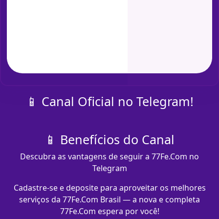
📱 Canal Oficial no Telegram!
📱 Benefícios do Canal
Descubra as vantagens de seguir a 77Fe.Com no
Telegram
Cadastre-se e deposite para aproveitar os melhores
serviços da 77Fe.Com Brasil — a nova e completa
77Fe.Com espera por você!