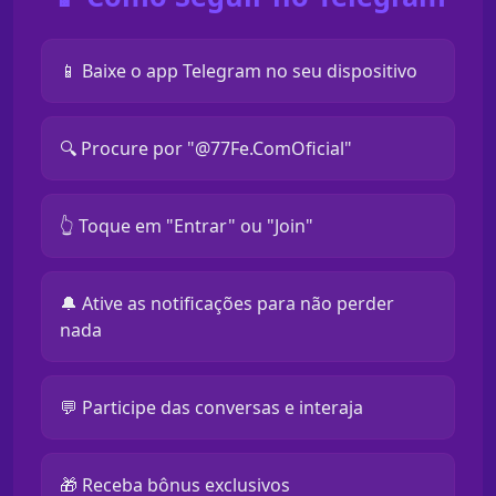
📱 Baixe o app Telegram no seu dispositivo
🔍 Procure por "@77Fe.ComOficial"
👆 Toque em "Entrar" ou "Join"
🔔 Ative as notificações para não perder
nada
💬 Participe das conversas e interaja
🎁 Receba bônus exclusivos