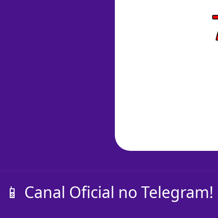
📱 Canal Oficial no Telegram!