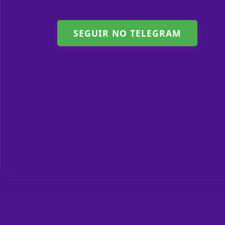
SEGUIR NO TELEGRAM