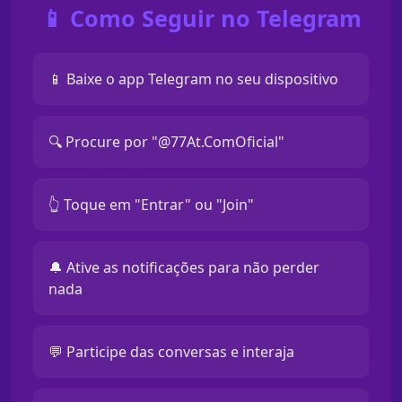
📱 Como Seguir no Telegram
📱 Baixe o app Telegram no seu dispositivo
🔍 Procure por "@77At.ComOficial"
👆 Toque em "Entrar" ou "Join"
🔔 Ative as notificações para não perder
nada
💬 Participe das conversas e interaja