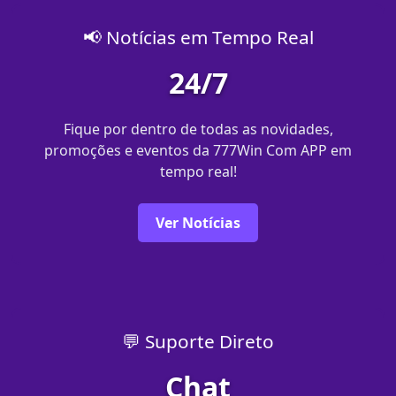
📢 Notícias em Tempo Real
24/7
Fique por dentro de todas as novidades,
promoções e eventos da 777Win Com APP em
tempo real!
Ver Notícias
💬 Suporte Direto
Chat