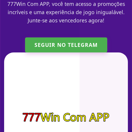
777Win Com APP, você tem acesso a promoções
incríveis e uma experiência de jogo inigualável.
Junte-se aos vencedores agora!
SEGUIR NO TELEGRAM