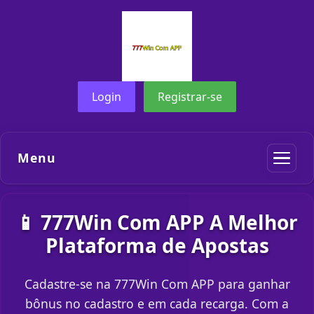
Login
Registrar-se
Menu
📱 777Win Com APP A Melhor
Plataforma de Apostas
Cadastre-se na 777Win Com APP para ganhar
bônus no cadastro e em cada recarga. Com a