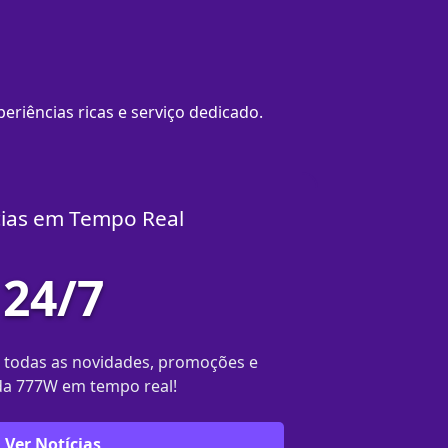
riências ricas e serviço dedicado.
cias em Tempo Real
24/7
e todas as novidades, promoções e
da 777W em tempo real!
Ver Notícias