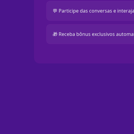
💬 Participe das conversas e interaj
🎁 Receba bônus exclusivos autom