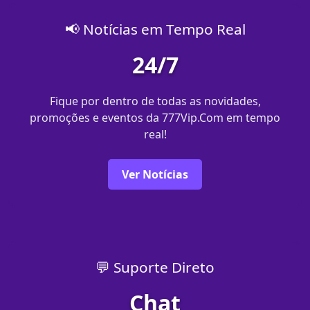
📢 Notícias em Tempo Real
24/7
Fique por dentro de todas as novidades,
promoções e eventos da 777Vip.Com em tempo
real!
Ver Notícias
💬 Suporte Direto
Chat