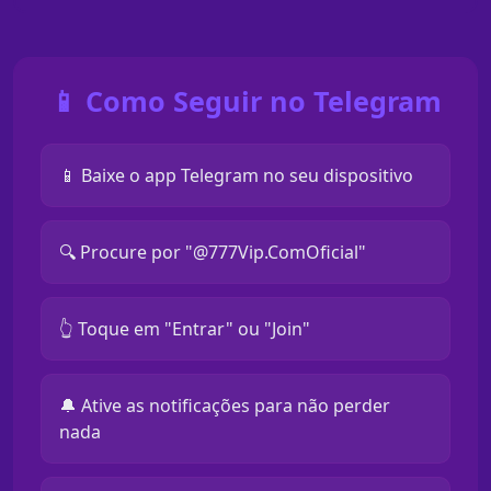
📱 Como Seguir no Telegram
📱 Baixe o app Telegram no seu dispositivo
🔍 Procure por "@777Vip.ComOficial"
👆 Toque em "Entrar" ou "Join"
🔔 Ative as notificações para não perder
nada