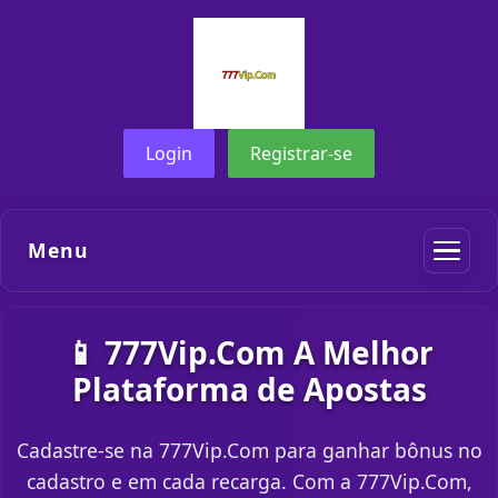
Login
Registrar-se
Menu
📱 777Vip.Com A Melhor
Plataforma de Apostas
Cadastre-se na 777Vip.Com para ganhar bônus no
cadastro e em cada recarga. Com a 777Vip.Com,