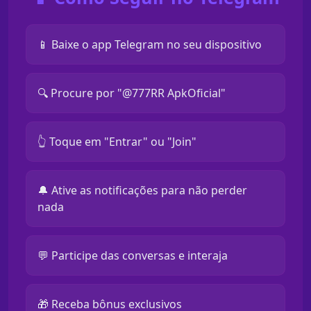
📱 Baixe o app Telegram no seu dispositivo
🔍 Procure por "@777RR ApkOficial"
👆 Toque em "Entrar" ou "Join"
🔔 Ative as notificações para não perder
nada
💬 Participe das conversas e interaja
🎁 Receba bônus exclusivos