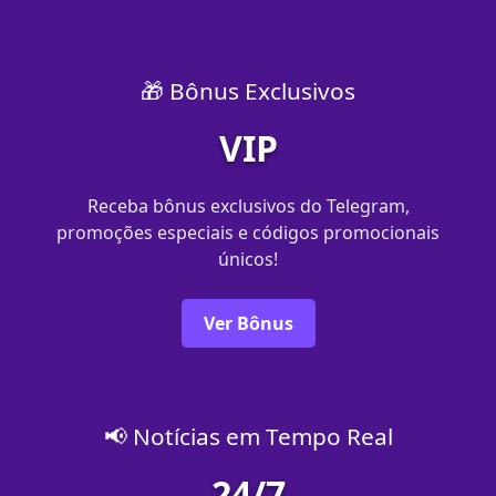
🎁 Bônus Exclusivos
VIP
Receba bônus exclusivos do Telegram,
promoções especiais e códigos promocionais
únicos!
Ver Bônus
📢 Notícias em Tempo Real
24/7