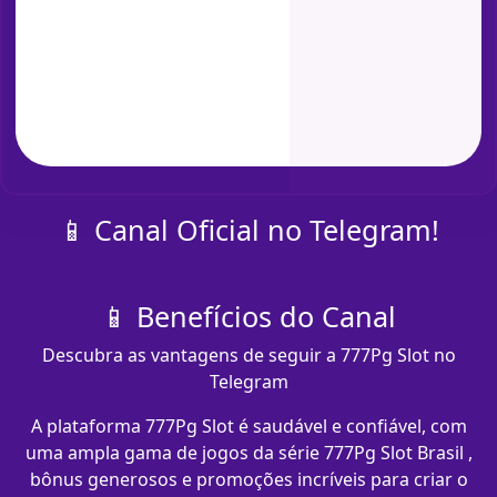
📱 Canal Oficial no Telegram!
📱 Benefícios do Canal
Descubra as vantagens de seguir a 777Pg Slot no
Telegram
A plataforma 777Pg Slot é saudável e confiável, com
uma ampla gama de jogos da série 777Pg Slot Brasil ,
bônus generosos e promoções incríveis para criar o