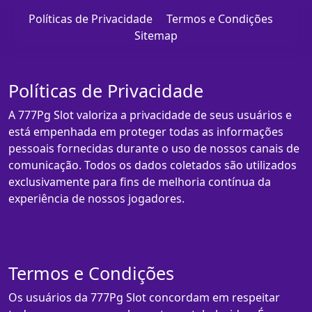
Políticas de Privacidade
Termos e Condições
Sitemap
Políticas de Privacidade
A 777Pg Slot valoriza a privacidade de seus usuários e
está empenhada em proteger todas as informações
pessoais fornecidas durante o uso de nossos canais de
comunicação. Todos os dados coletados são utilizados
exclusivamente para fins de melhoria contínua da
experiência de nossos jogadores.
Termos e Condições
Os usuários da 777Pg Slot concordam em respeitar