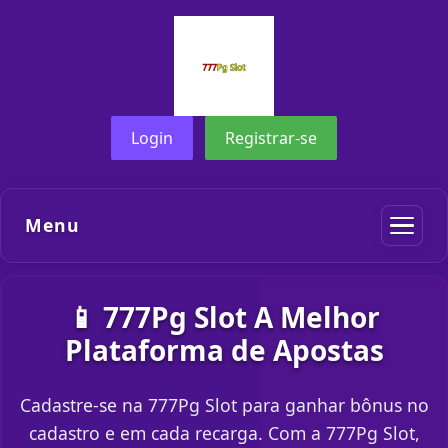
Login
Registrar-se
Menu
📱 777Pg Slot A Melhor
Plataforma de Apostas
Cadastre-se na 777Pg Slot para ganhar bônus no
cadastro e em cada recarga. Com a 777Pg Slot,