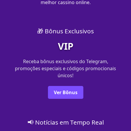
melhor cassino online.
🎁 Bônus Exclusivos
VIP
Receba bônus exclusivos do Telegram,
promoções especiais e códigos promocionais
únicos!
Ver Bônus
📢 Notícias em Tempo Real