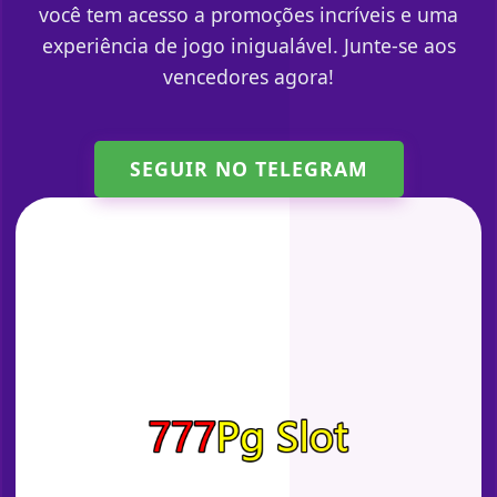
você tem acesso a promoções incríveis e uma
experiência de jogo inigualável. Junte-se aos
vencedores agora!
SEGUIR NO TELEGRAM