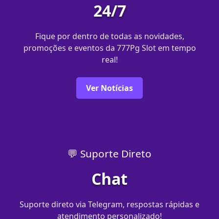
24/7
Fique por dentro de todas as novidades,
promoções e eventos da 777Pg Slot em tempo
real!
Ver Notícias
💬 Suporte Direto
Chat
Suporte direto via Telegram, respostas rápidas e
atendimento personalizado!