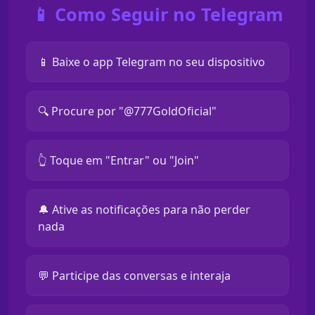
📱 Como Seguir no Telegram
📱 Baixe o app Telegram no seu dispositivo
🔍 Procure por "@777GoldOficial"
👆 Toque em "Entrar" ou "Join"
🔔 Ative as notificações para não perder
nada
💬 Participe das conversas e interaja