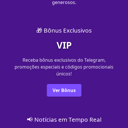
generosos.
🎁 Bônus Exclusivos
VIP
Receba bônus exclusivos do Telegram,
promoções especiais e códigos promocionais
únicos!
Ver Bônus
📢 Notícias em Tempo Real