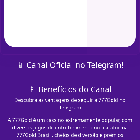
📱 Canal Oficial no Telegram!
📱 Benefícios do Canal
Descubra as vantagens de seguir a 777Gold no
Telegram
A 777Gold é um cassino extremamente popular, com
diversos jogos de entretenimento no plataforma
777Gold Brasil , cheios de diversão e prêmios