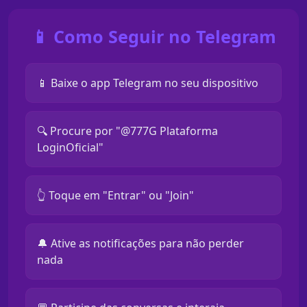
📱 Como Seguir no Telegram
📱 Baixe o app Telegram no seu dispositivo
🔍 Procure por "@777G Plataforma
LoginOficial"
👆 Toque em "Entrar" ou "Join"
🔔 Ative as notificações para não perder
nada