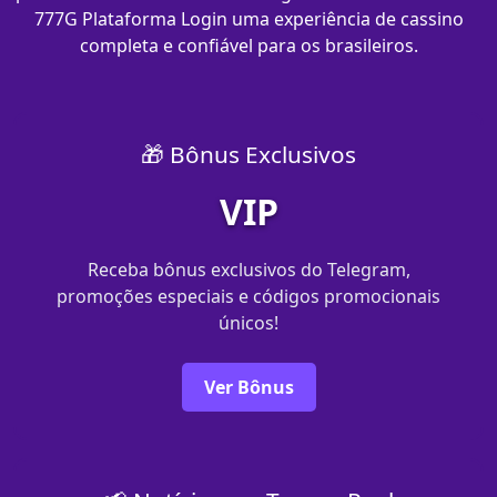
777G Plataforma Login uma experiência de cassino
completa e confiável para os brasileiros.
🎁 Bônus Exclusivos
VIP
Receba bônus exclusivos do Telegram,
promoções especiais e códigos promocionais
únicos!
Ver Bônus