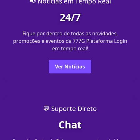
📢 Notícias em Tempo Real
24/7
Fique por dentro de todas as novidades,
promoções e eventos da 777G Plataforma Login
em tempo real!
Ver Notícias
💬 Suporte Direto
Chat