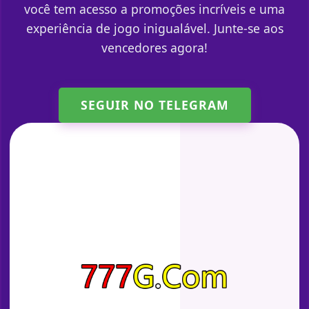
você tem acesso a promoções incríveis e uma
experiência de jogo inigualável. Junte-se aos
vencedores agora!
SEGUIR NO TELEGRAM