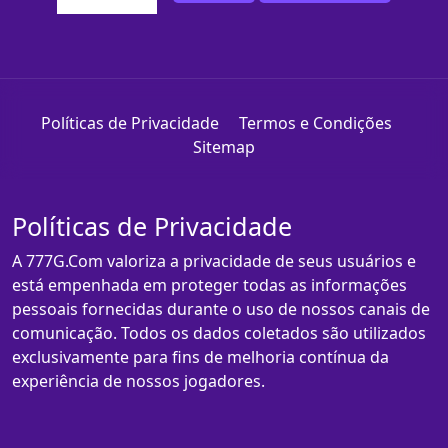
Políticas de Privacidade
Termos e Condições
Sitemap
Políticas de Privacidade
A 777G.Com valoriza a privacidade de seus usuários e
está empenhada em proteger todas as informações
pessoais fornecidas durante o uso de nossos canais de
comunicação. Todos os dados coletados são utilizados
exclusivamente para fins de melhoria contínua da
experiência de nossos jogadores.