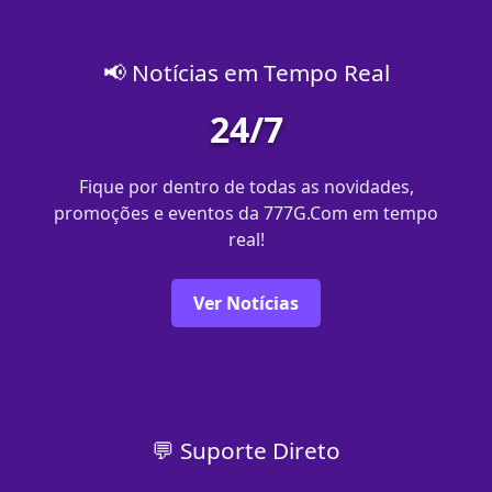
📢 Notícias em Tempo Real
24/7
Fique por dentro de todas as novidades,
promoções e eventos da 777G.Com em tempo
real!
Ver Notícias
💬 Suporte Direto