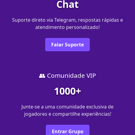
Chat
Suporte direto via Telegram, respostas rápidas e
atendimento personalizado!
Falar Suporte
👥 Comunidade VIP
1000+
Junte-se a uma comunidade exclusiva de
jogadores e compartilhe experiências!
Entrar Grupo