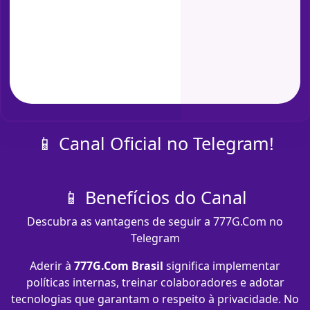
📱 Canal Oficial no Telegram!
📱 Benefícios do Canal
Descubra as vantagens de seguir a 777G.Com no
Telegram
Aderir à
777G.Com Brasil
significa implementar
políticas internas, treinar colaboradores e adotar
tecnologias que garantam o respeito à privacidade. No