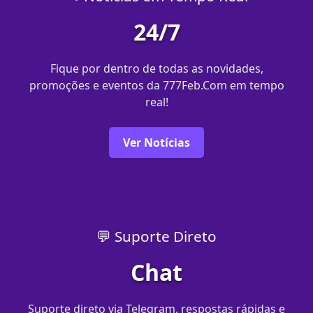
24/7
Fique por dentro de todas as novidades,
promoções e eventos da 777Feb.Com em tempo
real!
Ver Notícias
💬 Suporte Direto
Chat
Suporte direto via Telegram, respostas rápidas e