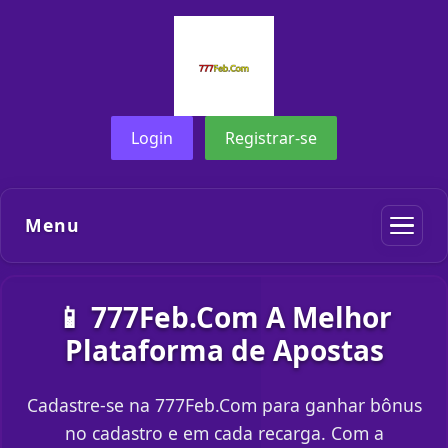
Login
Registrar-se
Menu
📱 777Feb.Com A Melhor
Plataforma de Apostas
Cadastre-se na 777Feb.Com para ganhar bônus
no cadastro e em cada recarga. Com a