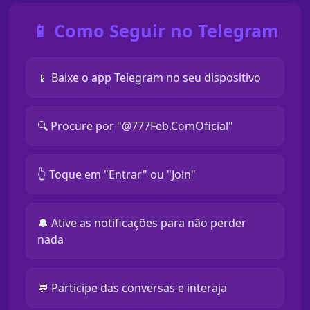
📱 Como Seguir no Telegram
📱 Baixe o app Telegram no seu dispositivo
🔍 Procure por "@777Feb.ComOficial"
👆 Toque em "Entrar" ou "Join"
🔔 Ative as notificações para não perder
nada
💬 Participe das conversas e interaja