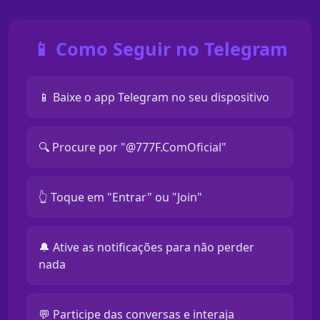
📱 Como Seguir no Telegram
📱 Baixe o app Telegram no seu dispositivo
🔍 Procure por "@777F.ComOficial"
👆 Toque em "Entrar" ou "Join"
🔔 Ative as notificações para não perder
nada
💬 Participe das conversas e interaja