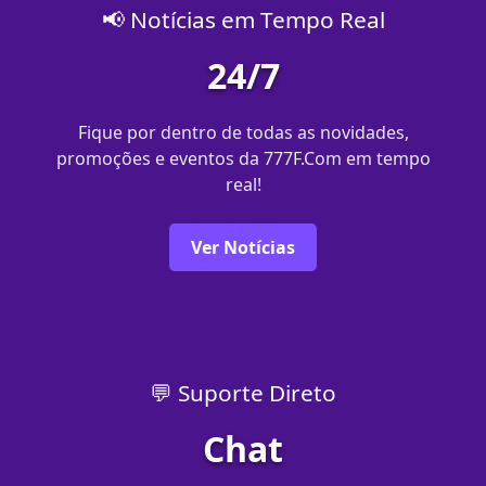
📢 Notícias em Tempo Real
24/7
Fique por dentro de todas as novidades,
promoções e eventos da 777F.Com em tempo
real!
Ver Notícias
💬 Suporte Direto
Chat