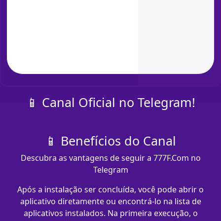
📱 Canal Oficial no Telegram!
📱 Benefícios do Canal
Descubra as vantagens de seguir a 777F.Com no
Telegram
Após a instalação ser concluída, você pode abrir o
aplicativo diretamente ou encontrá-lo na lista de
aplicativos instalados. Na primeira execução, o