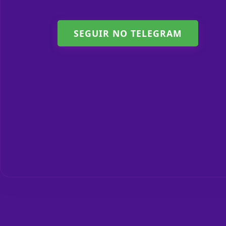
SEGUIR NO TELEGRAM