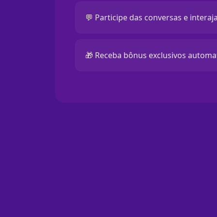
💬 Participe das conversas e interaj
🎁 Receba bônus exclusivos autom