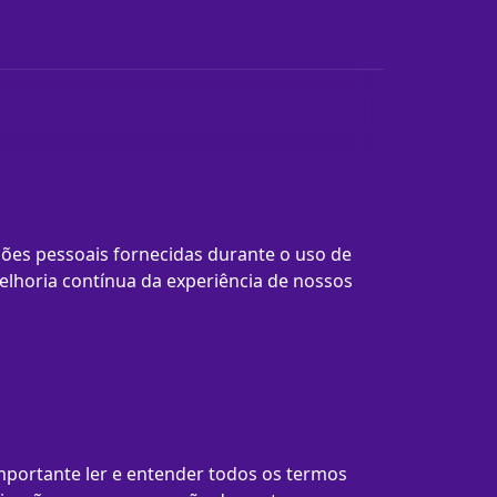
ões pessoais fornecidas durante o uso de
elhoria contínua da experiência de nossos
mportante ler e entender todos os termos