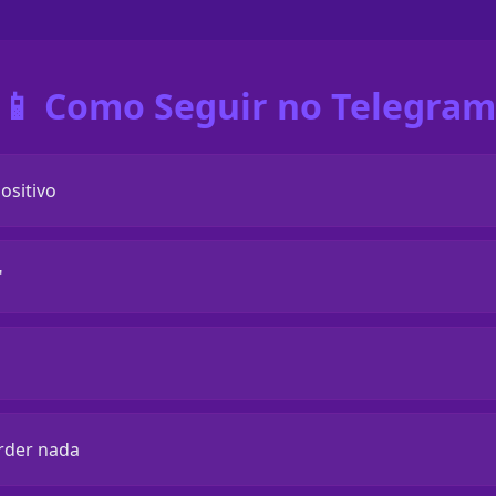
📱 Como Seguir no Telegram
ositivo
"
erder nada