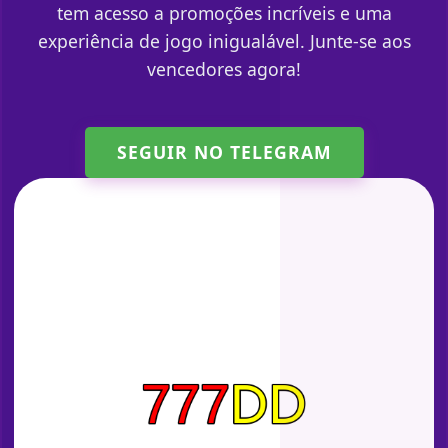
tem acesso a promoções incríveis e uma
experiência de jogo inigualável. Junte-se aos
vencedores agora!
SEGUIR NO TELEGRAM