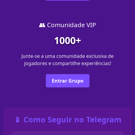
👥 Comunidade VIP
1000+
Junte-se a uma comunidade exclusiva de
jogadores e compartilhe experiências!
Entrar Grupo
📱 Como Seguir no Telegram