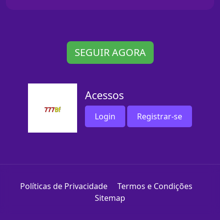
SEGUIR AGORA
Acessos
Login
Registrar-se
Políticas de Privacidade
Termos e Condições
Sitemap