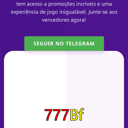
tem acesso a promoções incríveis e uma
experiência de jogo inigualável. Junte-se aos
vencedores agora!
SEGUIR NO TELEGRAM