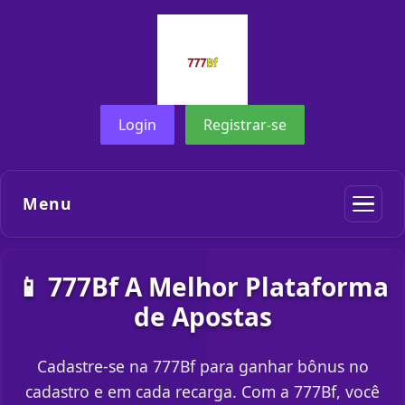
Login
Registrar-se
Menu
📱 777Bf A Melhor Plataforma
de Apostas
Cadastre-se na 777Bf para ganhar bônus no
cadastro e em cada recarga. Com a 777Bf, você