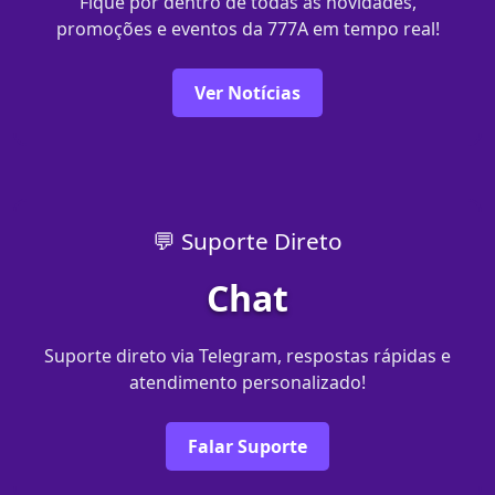
Fique por dentro de todas as novidades,
promoções e eventos da 777A em tempo real!
Ver Notícias
💬 Suporte Direto
Chat
Suporte direto via Telegram, respostas rápidas e
atendimento personalizado!
Falar Suporte