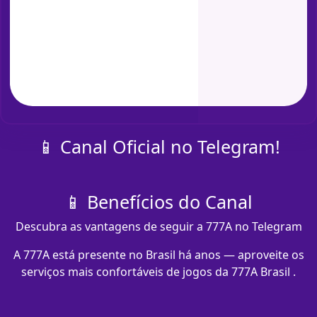
📱 Canal Oficial no Telegram!
📱 Benefícios do Canal
Descubra as vantagens de seguir a 777A no Telegram
A 777A está presente no Brasil há anos — aproveite os
serviços mais confortáveis de jogos da 777A Brasil .