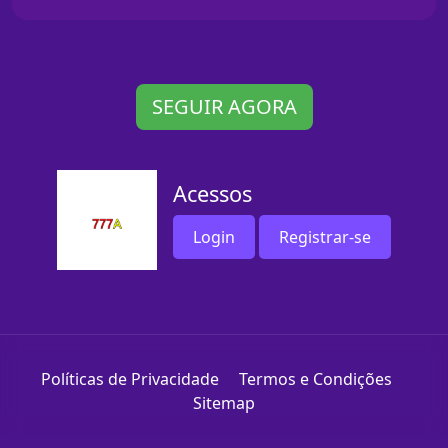
SEGUIR AGORA
Acessos
Login
Registrar-se
Políticas de Privacidade
Termos e Condições
Sitemap