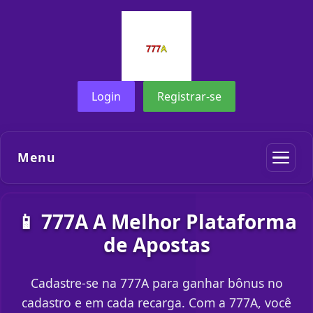
Login
Registrar-se
Menu
📱 777A A Melhor Plataforma
de Apostas
Cadastre-se na 777A para ganhar bônus no
cadastro e em cada recarga. Com a 777A, você