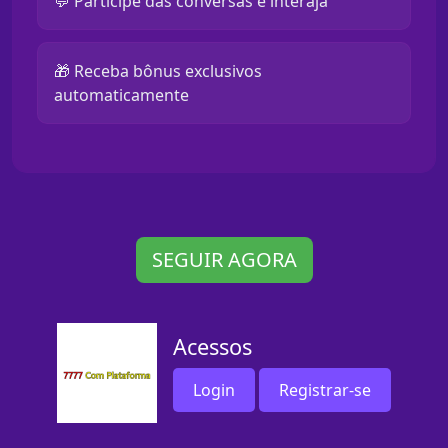
💬 Participe das conversas e interaja
🎁 Receba bônus exclusivos
automaticamente
SEGUIR AGORA
Acessos
Login
Registrar-se