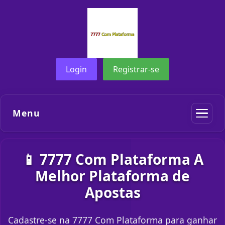
Login
Registrar-se
Menu
📱 7777 Com Plataforma A
Melhor Plataforma de
Apostas
Cadastre-se na 7777 Com Plataforma para ganhar