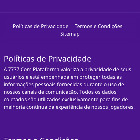
Políticas de Privacidade
Termos e Condições
Sitemap
Políticas de Privacidade
A 7777 Com Plataforma valoriza a privacidade de seus
usuários e está empenhada em proteger todas as
informações pessoais fornecidas durante o uso de
nossos canais de comunicação. Todos os dados
coletados são utilizados exclusivamente para fins de
melhoria contínua da experiência de nossos jogadores.