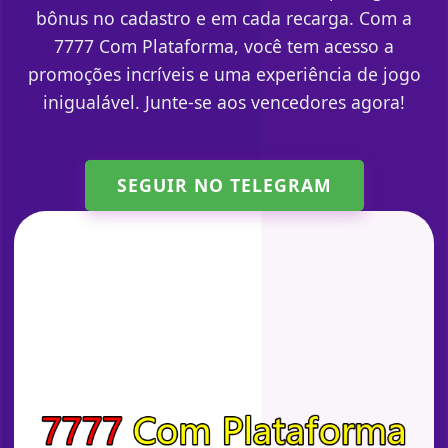
bônus no cadastro e em cada recarga. Com a
7777 Com Plataforma, você tem acesso a
promoções incríveis e uma experiência de jogo
inigualável. Junte-se aos vencedores agora!
SEGUIR NO TELEGRAM