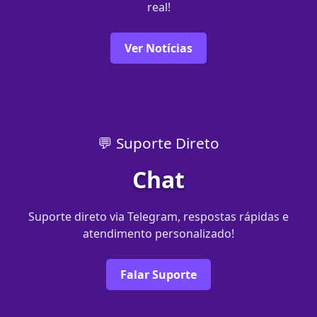
real!
Ver Notícias
💬 Suporte Direto
Chat
Suporte direto via Telegram, respostas rápidas e
atendimento personalizado!
Falar Suporte