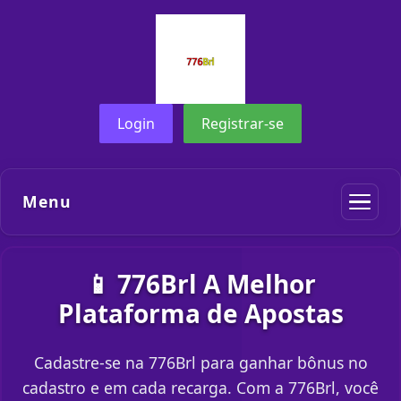
Login
Registrar-se
Menu
📱 776Brl A Melhor
Plataforma de Apostas
Cadastre-se na 776Brl para ganhar bônus no
cadastro e em cada recarga. Com a 776Brl, você