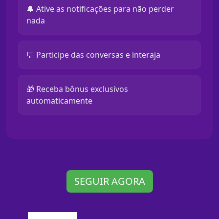
🔔 Ative as notificações para não perder
nada
💬 Participe das conversas e interaja
🎁 Receba bônus exclusivos
automaticamente
SEGUIR AGORA