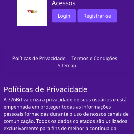
Acessos
Login
Registrar-se
Políticas de Privacidade
Termos e Condições
Sitemap
Políticas de Privacidade
A 776Brl valoriza a privacidade de seus usuários e está
empenhada em proteger todas as informações
pessoais fornecidas durante o uso de nossos canais de
comunicação. Todos os dados coletados são utilizados
exclusivamente para fins de melhoria contínua da