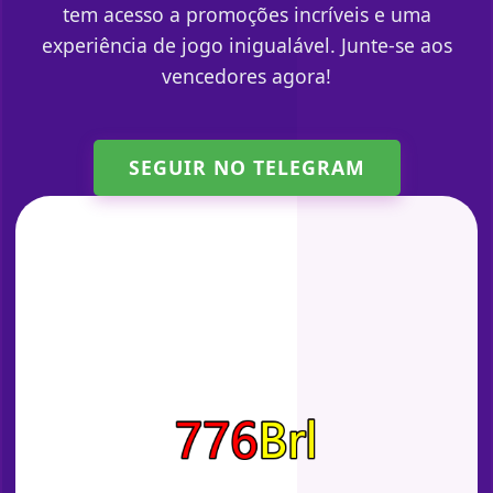
tem acesso a promoções incríveis e uma
experiência de jogo inigualável. Junte-se aos
vencedores agora!
SEGUIR NO TELEGRAM