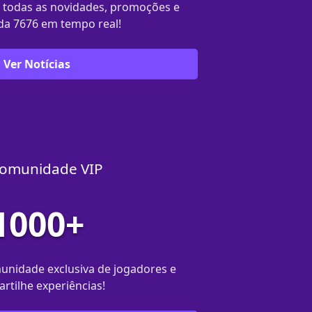
e todas as novidades, promoções e
da 7676 em tempo real!
Ver Notícias
Comunidade VIP
1000+
unidade exclusiva de jogadores e
rtilhe experiências!