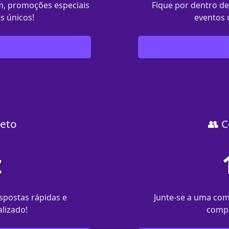
m, promoções especiais
Fique por dentro d
s únicos!
eventos 
reto
👥 
t
espostas rápidas e
Junte-se a uma com
lizado!
compa