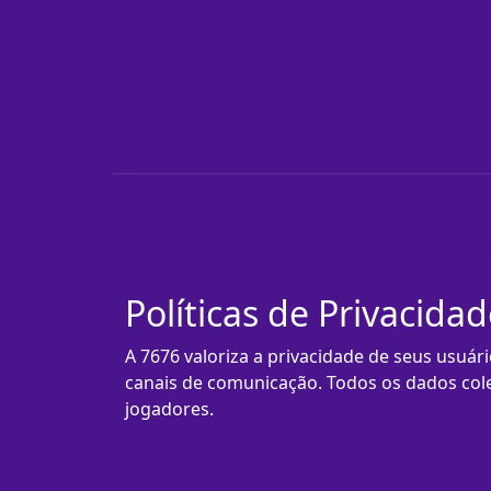
Políticas de Privacida
A 7676 valoriza a privacidade de seus usuá
canais de comunicação. Todos os dados cole
jogadores.