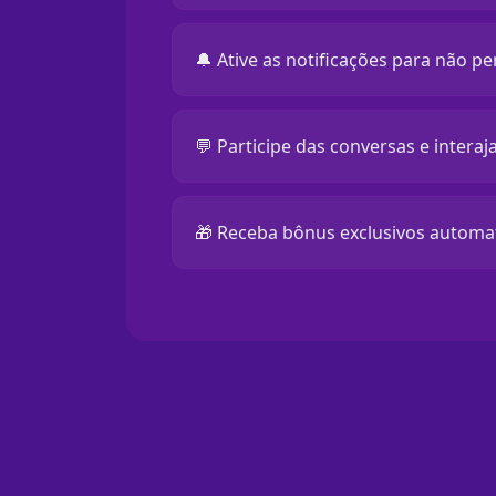
🔔 Ative as notificações para não p
💬 Participe das conversas e interaj
🎁 Receba bônus exclusivos autom