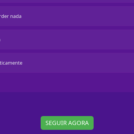
erder nada
a
aticamente
SEGUIR AGORA