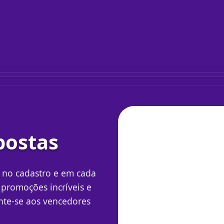
postas
 no cadastro e em cada
 promoções incríveis e
unte-se aos vencedores