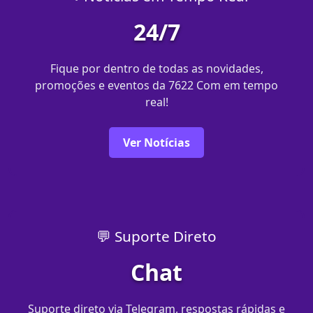
24/7
Fique por dentro de todas as novidades,
promoções e eventos da 7622 Com em tempo
real!
Ver Notícias
💬 Suporte Direto
Chat
Suporte direto via Telegram, respostas rápidas e