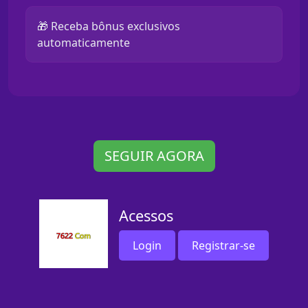
🎁 Receba bônus exclusivos
automaticamente
SEGUIR AGORA
Acessos
Login
Registrar-se