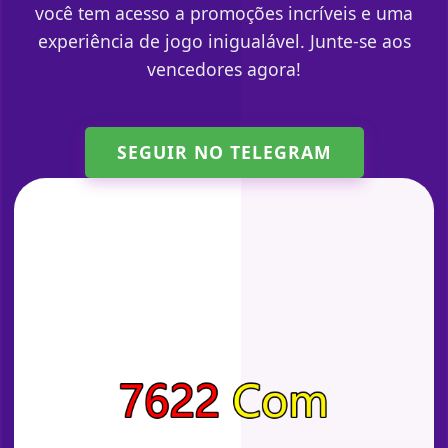
você tem acesso a promoções incríveis e uma
experiência de jogo inigualável. Junte-se aos
vencedores agora!
SEGUIR NO TELEGRAM