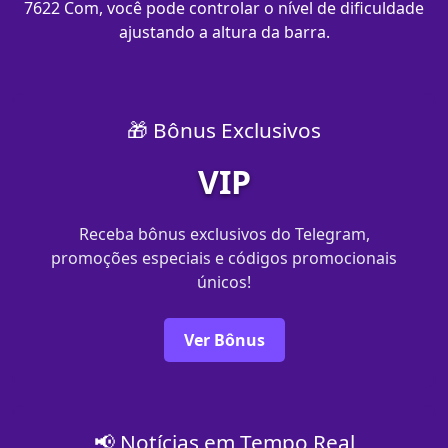
7622 Com, você pode controlar o nível de dificuldade
ajustando a altura da barra.
🎁 Bônus Exclusivos
VIP
Receba bônus exclusivos do Telegram,
promoções especiais e códigos promocionais
únicos!
Ver Bônus
📢 Notícias em Tempo Real