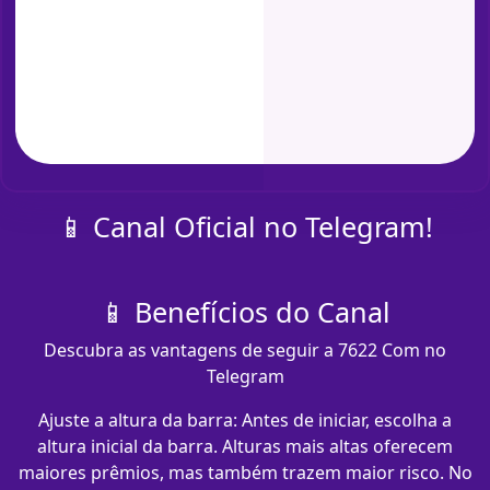
📱 Canal Oficial no Telegram!
📱 Benefícios do Canal
Descubra as vantagens de seguir a 7622 Com no
Telegram
Ajuste a altura da barra: Antes de iniciar, escolha a
altura inicial da barra. Alturas mais altas oferecem
maiores prêmios, mas também trazem maior risco. No