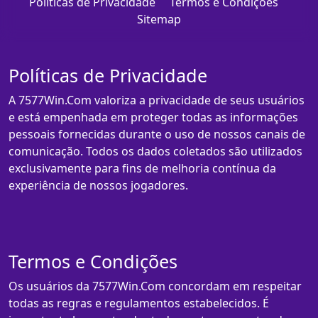
Políticas de Privacidade
Termos e Condições
Sitemap
Políticas de Privacidade
A 7577Win.Com valoriza a privacidade de seus usuários
e está empenhada em proteger todas as informações
pessoais fornecidas durante o uso de nossos canais de
comunicação. Todos os dados coletados são utilizados
exclusivamente para fins de melhoria contínua da
experiência de nossos jogadores.
Termos e Condições
Os usuários da 7577Win.Com concordam em respeitar
todas as regras e regulamentos estabelecidos. É