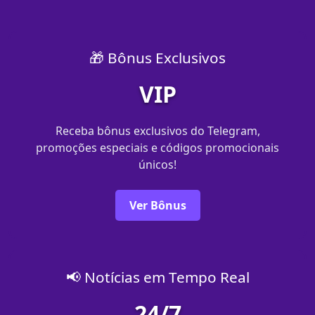
🎁 Bônus Exclusivos
VIP
Receba bônus exclusivos do Telegram,
promoções especiais e códigos promocionais
únicos!
Ver Bônus
📢 Notícias em Tempo Real
24/7