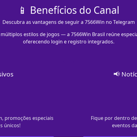
📱 Benefícios do Canal
Descubra as vantagens de seguir a 7566Win no Telegram
últiplos estilos de jogos — a 7566Win Brasil reúne especi
oferecendo login e registro integrados.
sivos
📢 Notí
m, promoções especiais
Fique por dentro d
s únicos!
eventos da