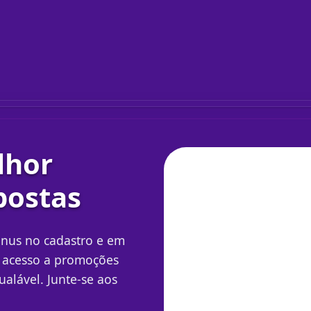
lhor
postas
nus no cadastro e em
 acesso a promoções
ualável. Junte-se aos