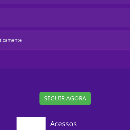
a
aticamente
SEGUIR AGORA
Acessos