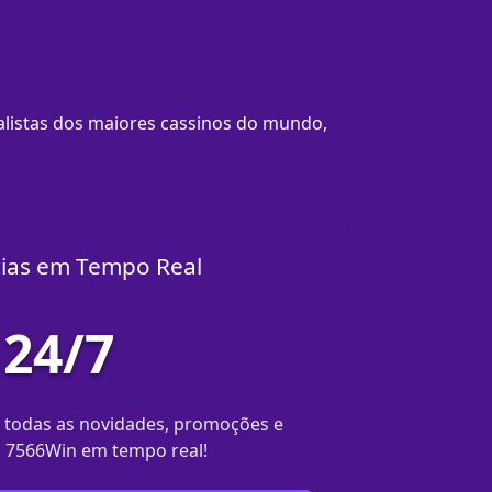
alistas dos maiores cassinos do mundo,
cias em Tempo Real
24/7
e todas as novidades, promoções e
 7566Win em tempo real!