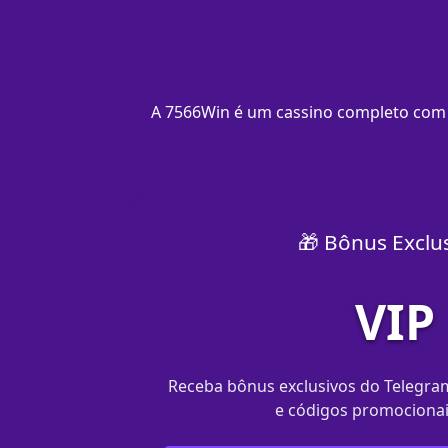
A 7566Win é um cassino completo com m
🎁 Bônus Exclu
VIP
Receba bônus exclusivos do Telegra
e códigos promocionai