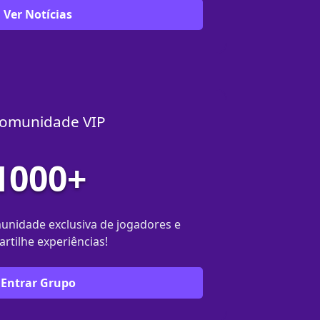
Ver Notícias
Comunidade VIP
1000+
unidade exclusiva de jogadores e
rtilhe experiências!
Entrar Grupo