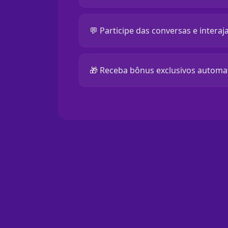
💬 Participe das conversas e interaj
🎁 Receba bônus exclusivos autom