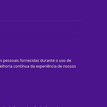
s pessoais fornecidas durante o uso de
elhoria contínua da experiência de nossos