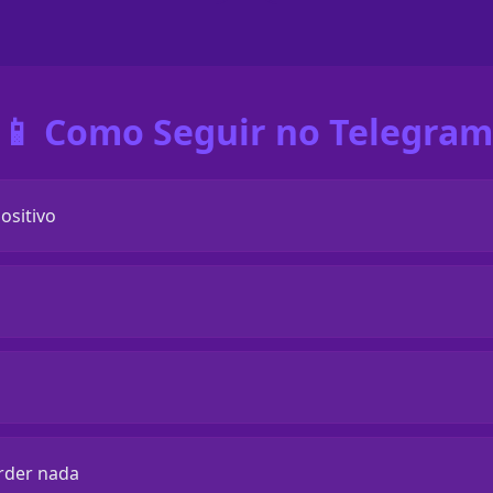
📱 Como Seguir no Telegram
ositivo
erder nada