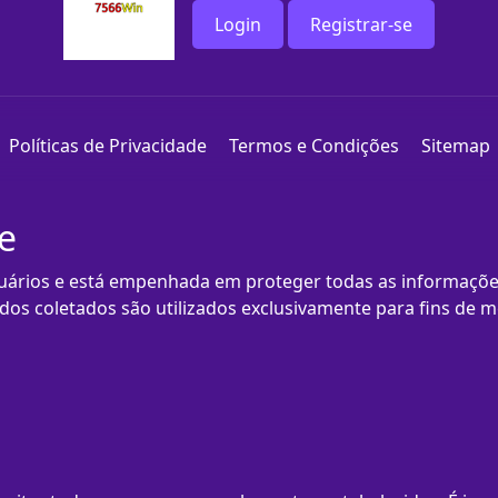
Login
Registrar-se
Políticas de Privacidade
Termos e Condições
Sitemap
de
suários e está empenhada em proteger todas as informaçõe
os coletados são utilizados exclusivamente para fins de m