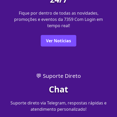
Fique por dentro de todas as novidades,
promoções e eventos da 7359 Com Login em
tempo real!
Ver Notícias
💬 Suporte Direto
Chat
Suporte direto via Telegram, respostas rápidas e
atendimento personalizado!