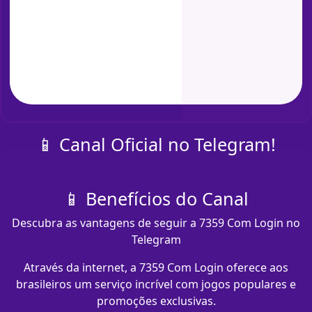
📱 Canal Oficial no Telegram!
📱 Benefícios do Canal
Descubra as vantagens de seguir a 7359 Com Login no
Telegram
Através da internet, a 7359 Com Login oferece aos
brasileiros um serviço incrível com jogos populares e
promoções exclusivas.