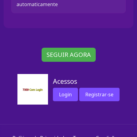
automaticamente
SEGUIR AGORA
Acessos
Login
Registrar-se