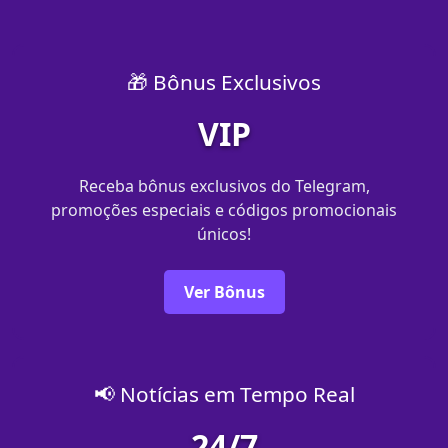
🎁 Bônus Exclusivos
VIP
Receba bônus exclusivos do Telegram,
promoções especiais e códigos promocionais
únicos!
Ver Bônus
📢 Notícias em Tempo Real
24/7