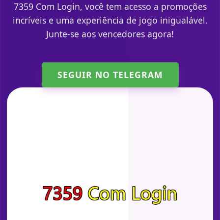
7359 Com Login, você tem acesso a promoções
incríveis e uma experiência de jogo inigualável.
Junte-se aos vencedores agora!
SEGUIR NO TELEGRAM