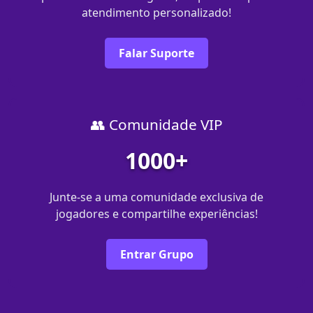
atendimento personalizado!
Falar Suporte
👥 Comunidade VIP
1000+
Junte-se a uma comunidade exclusiva de
jogadores e compartilhe experiências!
Entrar Grupo