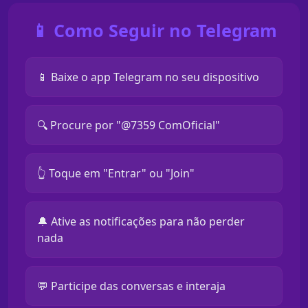
📱 Como Seguir no Telegram
📱 Baixe o app Telegram no seu dispositivo
🔍 Procure por "@7359 ComOficial"
👆 Toque em "Entrar" ou "Join"
🔔 Ative as notificações para não perder
nada
💬 Participe das conversas e interaja