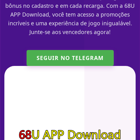
bônus no cadastro e em cada recarga. Com a 68U
APP Download, você tem acesso a promoções
incríveis e uma experiência de jogo inigualável.
Junte-se aos vencedores agora!
SEGUIR NO TELEGRAM