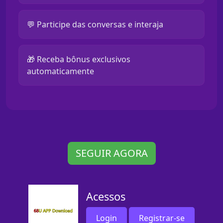
💬 Participe das conversas e interaja
🎁 Receba bônus exclusivos
automaticamente
SEGUIR AGORA
Acessos
Login
Registrar-se