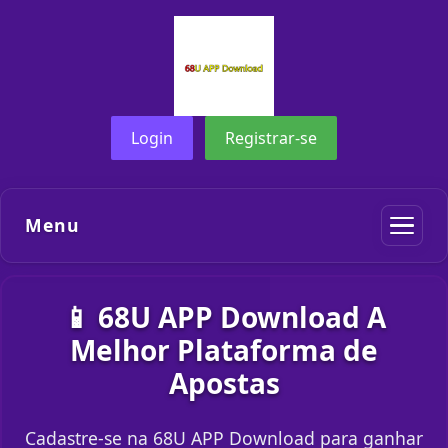
Login
Registrar-se
Menu
📱 68U APP Download A
Melhor Plataforma de
Apostas
Cadastre-se na 68U APP Download para ganhar