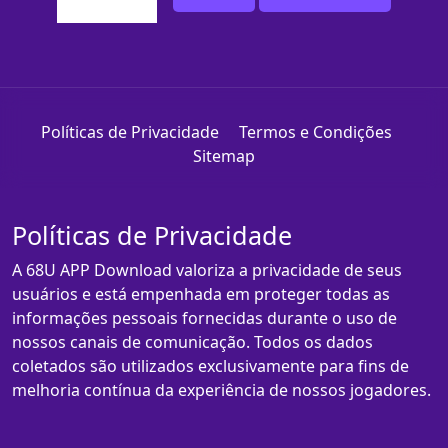
Políticas de Privacidade
Termos e Condições
Sitemap
Políticas de Privacidade
A 68U APP Download valoriza a privacidade de seus
usuários e está empenhada em proteger todas as
informações pessoais fornecidas durante o uso de
nossos canais de comunicação. Todos os dados
coletados são utilizados exclusivamente para fins de
melhoria contínua da experiência de nossos jogadores.