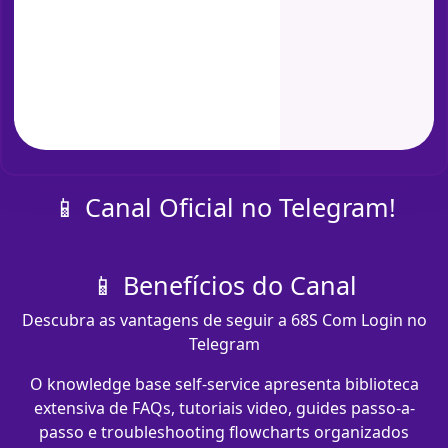
📱 Canal Oficial no Telegram!
📱 Benefícios do Canal
Descubra as vantagens de seguir a 68S Com Login no
Telegram
O knowledge base self-service apresenta biblioteca
extensiva de FAQs, tutoriais video, guides passo-a-
passo e troubleshooting flowcharts organizados