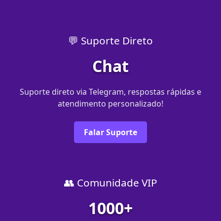
💬 Suporte Direto
Chat
Suporte direto via Telegram, respostas rápidas e
atendimento personalizado!
Falar Suporte
👥 Comunidade VIP
1000+