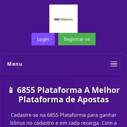
Login
Registrar-se
Menu
📱 6855 Plataforma A Melhor
Plataforma de Apostas
Cadastre-se na 6855 Plataforma para ganhar
bônus no cadastro e em cada recarga. Com a