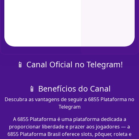
📱 Canal Oficial no Telegram!
📱 Benefícios do Canal
Descubra as vantagens de seguir a 6855 Plataforma no
Telegram
A 6855 Plataforma é uma plataforma dedicada a
proporcionar liberdade e prazer aos jogadores — a
6855 Plataforma Brasil oferece slots, pôquer, roleta e