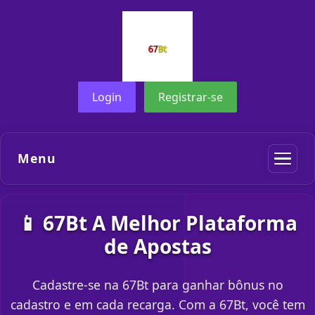
Login
Registrar-se
Menu
📱 67Bt A Melhor Plataforma
de Apostas
Cadastre-se na 67Bt para ganhar bônus no
cadastro e em cada recarga. Com a 67Bt, você tem