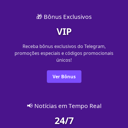
🎁 Bônus Exclusivos
VIP
Receba bônus exclusivos do Telegram,
promoções especiais e códigos promocionais
únicos!
Ver Bônus
📢 Notícias em Tempo Real
24/7