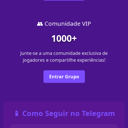
👥 Comunidade VIP
1000+
Junte-se a uma comunidade exclusiva de
jogadores e compartilhe experiências!
Entrar Grupo
📱 Como Seguir no Telegram