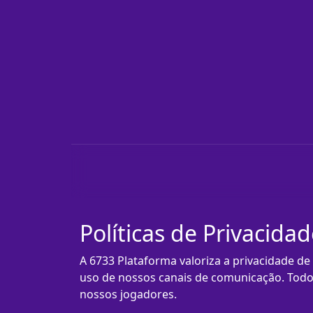
Políticas de Privacida
A 6733 Plataforma valoriza a privacidade d
uso de nossos canais de comunicação. Todos
nossos jogadores.