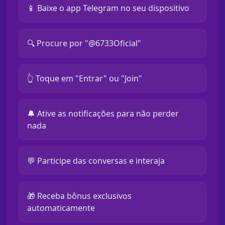
📱 Baixe o app Telegram no seu dispositivo
🔍 Procure por "@6733Oficial"
👆 Toque em "Entrar" ou "Join"
🔔 Ative as notificações para não perder
nada
💬 Participe das conversas e interaja
🎁 Receba bônus exclusivos
automaticamente