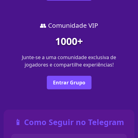
👥 Comunidade VIP
1000+
Junte-se a uma comunidade exclusiva de
jogadores e compartilhe experiências!
Entrar Grupo
📱 Como Seguir no Telegram