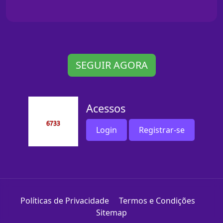
SEGUIR AGORA
Acessos
Login
Registrar-se
Políticas de Privacidade
Termos e Condições
Sitemap