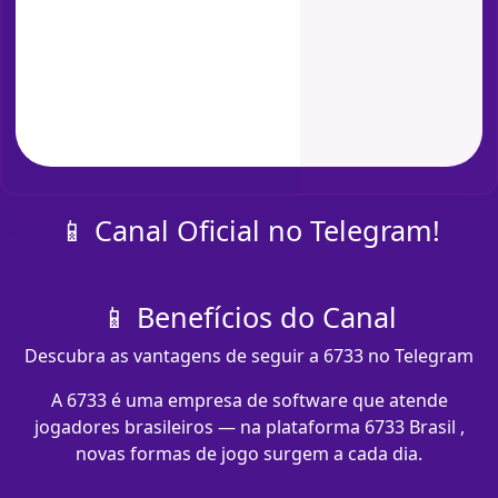
📱 Canal Oficial no Telegram!
📱 Benefícios do Canal
Descubra as vantagens de seguir a 6733 no Telegram
A 6733 é uma empresa de software que atende
jogadores brasileiros — na plataforma 6733 Brasil ,
novas formas de jogo surgem a cada dia.