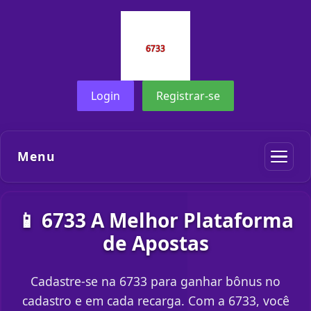
Login
Registrar-se
Menu
📱 6733 A Melhor Plataforma
de Apostas
Cadastre-se na 6733 para ganhar bônus no
cadastro e em cada recarga. Com a 6733, você