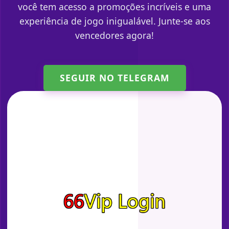
você tem acesso a promoções incríveis e uma
experiência de jogo inigualável. Junte-se aos
vencedores agora!
SEGUIR NO TELEGRAM