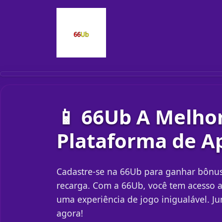
📱 66Ub A Melho
Plataforma de A
Cadastre-se na 66Ub para ganhar bônus
recarga. Com a 66Ub, você tem acesso a
uma experiência de jogo inigualável. J
agora!