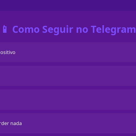
📱 Como Seguir no Telegram
ositivo
erder nada