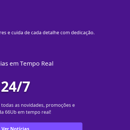
res e cuida de cada detalhe com dedicação.
cias em Tempo Real
24/7
e todas as novidades, promoções e
da 66Ub em tempo real!
Ver Notícias