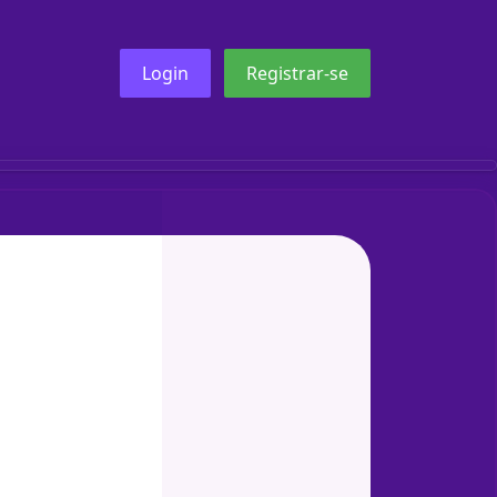
Login
Registrar-se