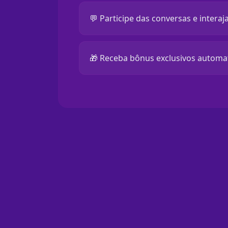
💬 Participe das conversas e interaj
🎁 Receba bônus exclusivos autom