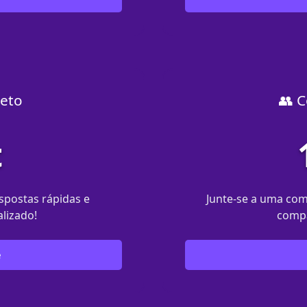
reto
👥 
t
espostas rápidas e
Junte-se a uma com
lizado!
compa
e